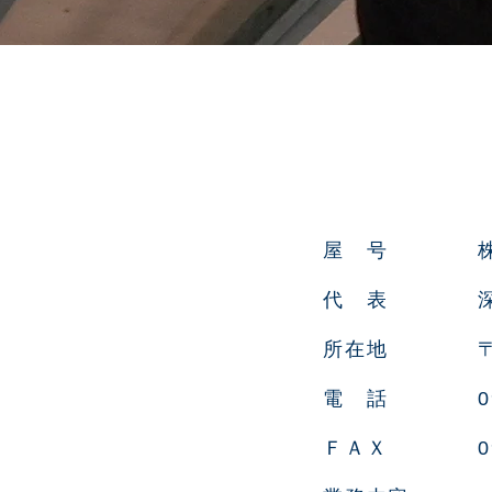
屋 号
代 表
所在地
電 話
0
ＦＡＸ
0