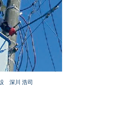
設 深川 浩司