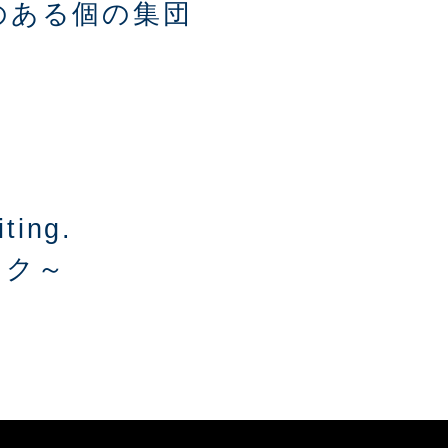
のある個の集団
iting.
ロク～