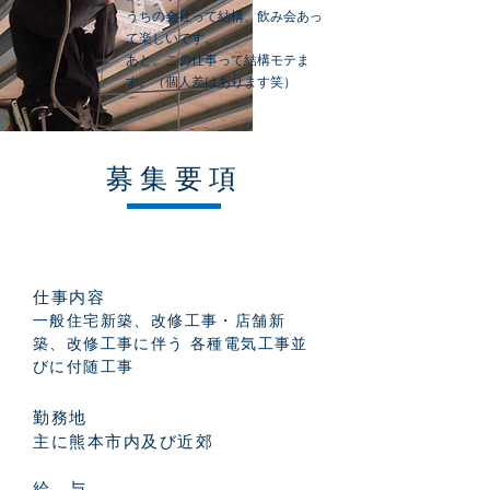
うちの会社って結構、飲み会あっ
て楽しいです。
​あと、この仕事って結構モテま
す。（個人差はあります笑）
募集要項
正社員/新卒 工務スタッフ
仕事内容
一般住宅新築、改修工事・店舗新
築、改修工事に伴う 各種電気工事並
びに付随工事
勤務地
主に熊本市内及び近郊
給 与