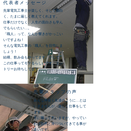
代表者メッセージ
先輩電気工事士が楽しく、そして面白
く、たまに厳しく教えてくれます。
仕事だけでなく、人生の面白さも学ん
でもらいたい…。
「職人」って、なんか響きがかっこい
いですよね！
そんな電気工事の「職人」を目指しま
しょう！
​結構、飲み会もやってます。そして、
この仕事ってモテるらしいです。エン
トリーお待ちしてます。
先輩スタッフの声
みんな仲良く友達のように…とは
いきませんが、楽しく仕事をして
ます。
手に職って言いますが、やってい
れば自然と身についてきてる事が
多いです。