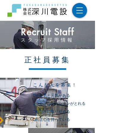
Recruit Staff
スタッフ採用情報
正社員募集
こんな人を募集！
□やる気と元気がある
□コミュニケーションがとれる
□前向きに取り組める
□向上心を持っている